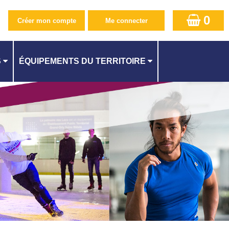
0
S
ÉQUIPEMENTS DU TERRITOIRE
PISCINE CAMILLE MUFFAT AU KREMLIN-BICÊTRE
CENTRE AQUATIQUE À ATHIS-MONS
QUES
PISCINE SUZANNE BERLIOUX À JUVISY
ES
PISCINE À CACHAN
PISCINE À L'HAŸ-LES-ROSES
PISCINE MÉLINÉE MANOUCHIAN À FRESNES
ITÉ
PISCINE DES LACS À VIRY-CHATILLON
STADE NAUTIQUE YOURI GAGARINE À VILLEJUIF