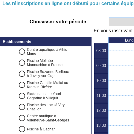
Les réinscriptions en ligne ont débuté pour certains équip
Choisissez votre période :
En vous inscrivant 
Lund
Etablissements
Centre aquatique à Athis-
08:00
Mons
Piscine Mélinée
Manouchian à Fresnes
09:00
Piscine Suzanne Berlioux
à Juvisy-sur-Orge
10:00
Piscine Camille Muffat au
Kremlin-Bicêtre
Stade nautique Youri
11:00
Gagarine à Villejuif
Piscine des Lacs à Viry-
Chatillon
12:00
Centre nautique à
Villeneuve-Saint-Georges
13:00
Piscine à Cachan