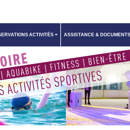
ERVATIONS ACTIVITÉS
ASSISTANCE & DOCUMENT
CONTACTEZ-NOUS
ANNING
CHARTE RGPD
CGV EQUIPEMENTS AQUATI
RI EQUIPEMENTS AQUATIQU
CGV PATINOIRE
RI PATINOIRE
TUTO RÉSERVATION D'ACTIV
VILLES DE L'EPT GOSB