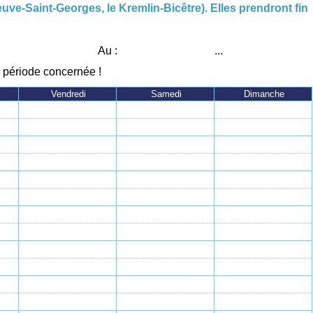
uve-Saint-Georges, le Kremlin-Bicêtre). Elles prendront fin
CENTRE NAUTIQUE À VILLENEUVE-SAINT-GEORGE
.
Au :
...
PATINOIRE DES LACS À VIRY-CHATILLON
a période concernée !
Vendredi
Samedi
Dimanche