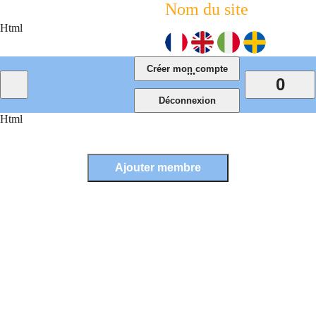
Nom du site
Html
...
0
Html