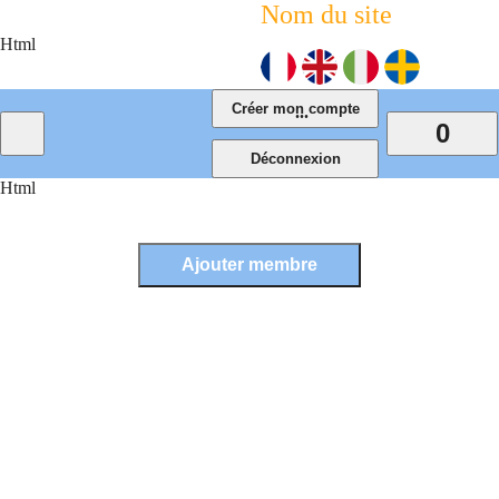
Nom du site
Html
...
0
Html