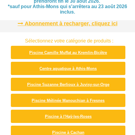
prendront fin le 30 août 2026.
*sauf pour Athis-Mons qui s'arrêtera au 23 août 2026
inclus.
Abonnement à recharger, cliquez ici
Sélectionnez votre catégorie de produits :
Piscine Camille Muffat au Kremlin-Bicêtre
Centre aquatique à Athis-Mons
Piscine Suzanne Berlioux à Juvisy-sur-Orge
Piscine Mélinée Manouchian à Fresnes
Piscine à l'Haÿ-les-Roses
Piscine à Cachan