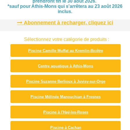
prendront fin le 30 août 2026.
*sauf pour Athis-Mons qui s'arrêtera au 23 août 2026
inclus.
Abonnement à recharger, cliquez ici
Sélectionnez votre catégorie de produits :
Piscine Camille Muffat au Kremlin-Bicêtre
Centre aquatique à Athis-Mons
Piscine Suzanne Berlioux à Juvisy-sur-Orge
Piscine Mélinée Manouchian à Fresnes
Piscine à l'Haÿ-les-Roses
Piscine à Cachan