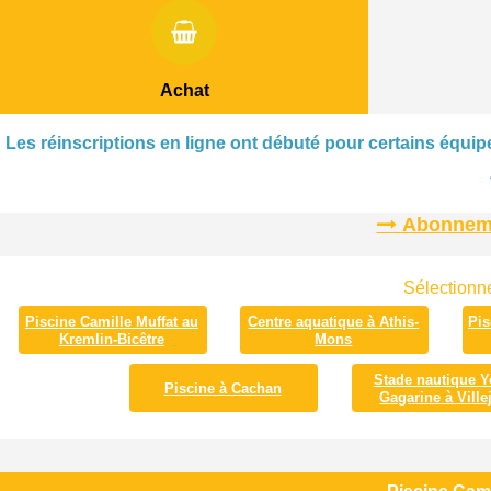
Achat
Les réinscriptions en ligne ont débuté pour certains équipe
Abonnemen
Sélectionne
Piscine Camille Muffat au
Centre aquatique à Athis-
Pis
Kremlin-Bicêtre
Mons
Stade nautique Y
Piscine à Cachan
Gagarine à Villej