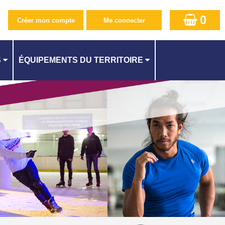
0
S
ÉQUIPEMENTS DU TERRITOIRE
PISCINE CAMILLE MUFFAT AU KREMLIN-BICÊTRE
CENTRE AQUATIQUE À ATHIS-MONS
QUES
PISCINE SUZANNE BERLIOUX À JUVISY
ES
PISCINE À CACHAN
PISCINE À L'HAŸ-LES-ROSES
PISCINE MÉLINÉE MANOUCHIAN À FRESNES
ITÉ
PISCINE DES LACS À VIRY-CHATILLON
STADE NAUTIQUE YOURI GAGARINE À VILLEJUIF