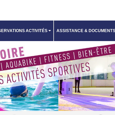
ERVATIONS ACTIVITÉS
ASSISTANCE & DOCUMENT
CONTACTEZ-NOUS
ANNING
CHARTE RGPD
CGV EQUIPEMENTS AQUATI
RI EQUIPEMENTS AQUATIQU
CGV PATINOIRE
RI PATINOIRE
TUTO RÉSERVATION D'ACTIV
VILLES DE L'EPT GOSB