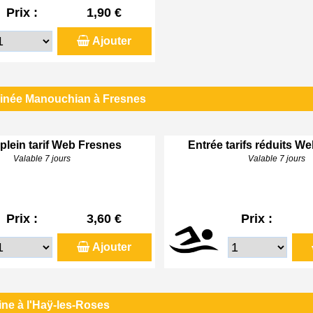
Prix :
1,90 €
Ajouter
linée Manouchian à Fresnes
plein tarif Web Fresnes
Entrée tarifs réduits W
Valable 7 jours
Valable 7 jours
Prix :
3,60 €
Prix :
Ajouter
ine à l'Haÿ-les-Roses