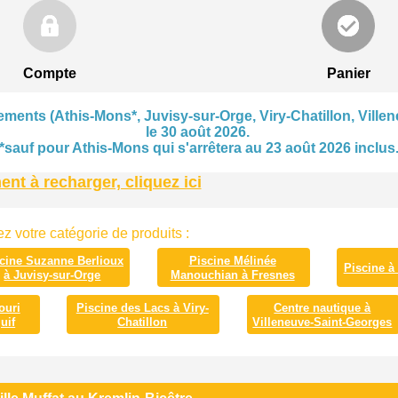
Compte
Panier
ments (Athis-Mons*, Juvisy-sur-Orge, Viry-Chatillon, Villen
le 30 août 2026.
*sauf pour Athis-Mons qui s'arrêtera au 23 août 2026 inclus
t à recharger, cliquez ici
z votre catégorie de produits :
cine Suzanne Berlioux
Piscine Mélinée
Piscine à
à Juvisy-sur-Orge
Manouchian à Fresnes
ouri
Piscine des Lacs à Viry-
Centre nautique à
uif
Chatillon
Villeneuve-Saint-Georges