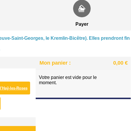
CENTRE NAUTIQUE À VILLENEUVE-SAINT-GEORGE
PATINOIRE DES LACS À VIRY-CHATILLON
Payer
euve-Saint-Georges, le Kremlin-Bicêtre). Elles prendront fin
.
Mon panier :
0,00 €
Votre panier est vide pour le
moment.
 l'Haÿ-les-Roses