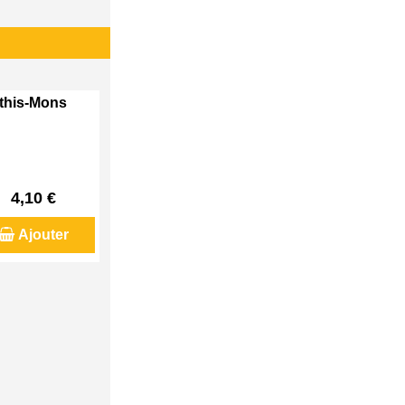
Athis-Mons
4,10 €
Ajouter