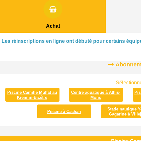
Achat
Les réinscriptions en ligne ont débuté pour certains équipe
Abonnemen
Sélectionne
Piscine Camille Muffat au
Centre aquatique à Athis-
Pis
Kremlin-Bicêtre
Mons
Stade nautique Y
Piscine à Cachan
Gagarine à Villej