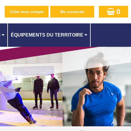
0
S
ÉQUIPEMENTS DU TERRITOIRE
PISCINE CAMILLE MUFFAT AU KREMLIN-BICÊTRE
CENTRE AQUATIQUE À ATHIS-MONS
QUES
PISCINE SUZANNE BERLIOUX À JUVISY
ES
PISCINE À CACHAN
PISCINE À L'HAŸ-LES-ROSES
PISCINE MÉLINÉE MANOUCHIAN À FRESNES
ITÉ
PISCINE DES LACS À VIRY-CHATILLON
STADE NAUTIQUE YOURI GAGARINE À VILLEJUIF