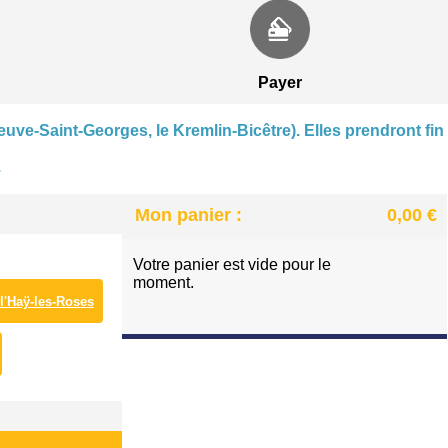
CENTRE NAUTIQUE À VILLENEUVE-SAINT-GEORGE
PATINOIRE DES LACS À VIRY-CHATILLON
Payer
euve-Saint-Georges, le Kremlin-Bicêtre). Elles prendront fin
.
Mon panier :
0,00 €
Votre panier est vide pour le
moment.
 l'Haÿ-les-Roses