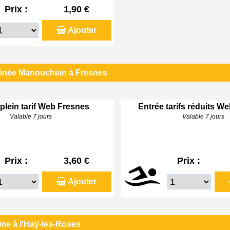
Prix :
1,90 €
Ajouter
linée Manouchian à Fresnes
plein tarif Web Fresnes
Entrée tarifs réduits W
Valable 7 jours
Valable 7 jours
Prix :
3,60 €
Prix :
Ajouter
ine à l'Haÿ-les-Roses