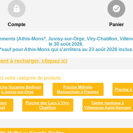
Compte
Panier
ments (Athis-Mons*, Juvisy-sur-Orge, Viry-Chatillon, Villen
le 30 août 2026.
*sauf pour Athis-Mons qui s'arrêtera au 23 août 2026 inclus
t à recharger, cliquez ici
z votre catégorie de produits :
cine Suzanne Berlioux
Piscine Mélinée
Piscine à
à Juvisy-sur-Orge
Manouchian à Fresnes
ouri
Piscine des Lacs à Viry-
Centre nautique à
uif
Chatillon
Villeneuve-Saint-Georges