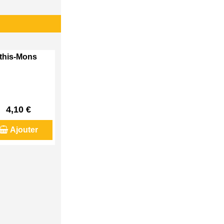
Athis-Mons
4,10 €
Ajouter