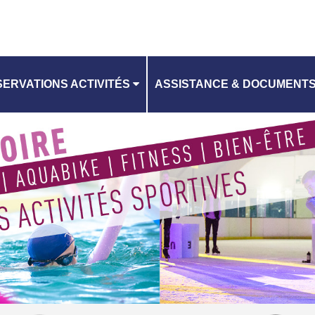
ERVATIONS ACTIVITÉS
ASSISTANCE & DOCUMENT
CONTACTEZ-NOUS
ANNING
CHARTE RGPD
CGV EQUIPEMENTS AQUATI
RI EQUIPEMENTS AQUATIQU
CGV PATINOIRE
RI PATINOIRE
TUTO RÉSERVATION D'ACTIV
VILLES DE L'EPT GOSB