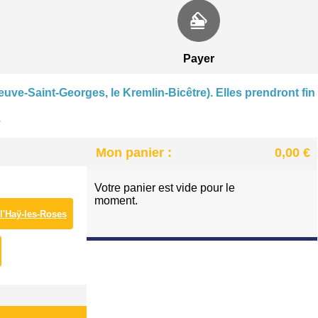
CENTRE NAUTIQUE À VILLENEUVE-SAINT-GEORGE
PATINOIRE DES LACS À VIRY-CHATILLON
Payer
euve-Saint-Georges, le Kremlin-Bicêtre). Elles prendront fin
.
Mon panier :
0,00 €
Votre panier est vide pour le
moment.
 l'Haÿ-les-Roses