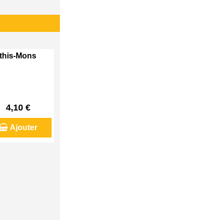
Athis-Mons
4,10 €
Ajouter