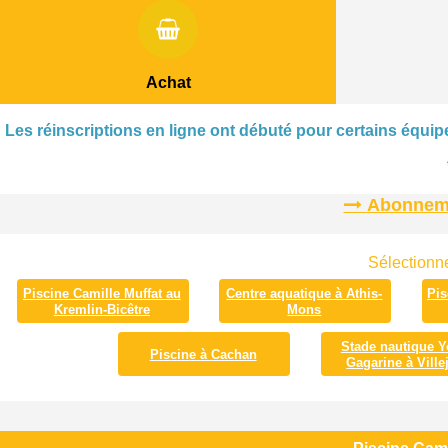
Achat
Les réinscriptions en ligne ont débuté pour certains équipe
Abonnemen
Sélectionne
Piscine Camille Muffat au
Centre aquatique à Athis-
Pis
Kremlin-Bicêtre
Mons
Stade nautique Y
Piscine à Cachan
Gagarine à Villej