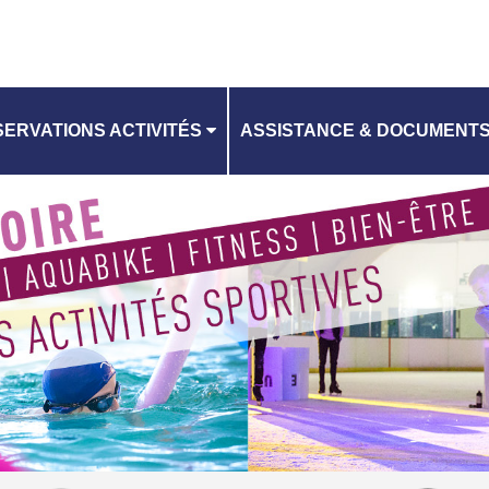
ERVATIONS ACTIVITÉS
ASSISTANCE & DOCUMENT
CONTACTEZ-NOUS
ANNING
CHARTE RGPD
CGV EQUIPEMENTS AQUATI
RI EQUIPEMENTS AQUATIQU
CGV PATINOIRE
RI PATINOIRE
TUTO RÉSERVATION D'ACTIV
VILLES DE L'EPT GOSB