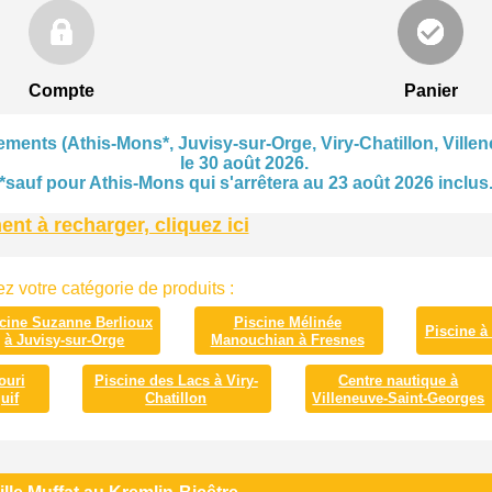
Compte
Panier
ments (Athis-Mons*, Juvisy-sur-Orge, Viry-Chatillon, Villen
le 30 août 2026.
*sauf pour Athis-Mons qui s'arrêtera au 23 août 2026 inclus
t à recharger, cliquez ici
z votre catégorie de produits :
cine Suzanne Berlioux
Piscine Mélinée
Piscine à
à Juvisy-sur-Orge
Manouchian à Fresnes
ouri
Piscine des Lacs à Viry-
Centre nautique à
uif
Chatillon
Villeneuve-Saint-Georges