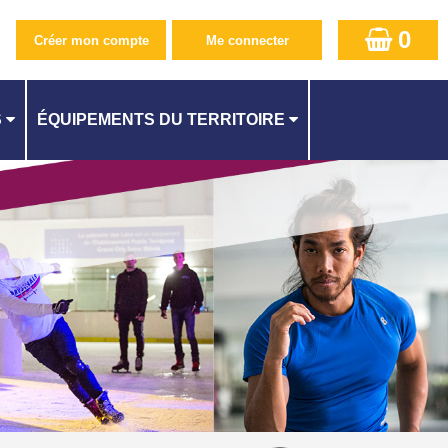
0
S
ÉQUIPEMENTS DU TERRITOIRE
PISCINE CAMILLE MUFFAT AU KREMLIN-BICÊTRE
CENTRE AQUATIQUE À ATHIS-MONS
QUES
PISCINE SUZANNE BERLIOUX À JUVISY
ES
PISCINE À CACHAN
PISCINE À L'HAŸ-LES-ROSES
PISCINE MÉLINÉE MANOUCHIAN À FRESNES
ITÉ
PISCINE DES LACS À VIRY-CHATILLON
STADE NAUTIQUE YOURI GAGARINE À VILLEJUIF