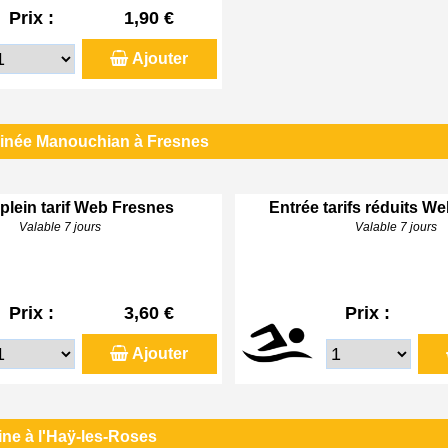
Prix :
1,90 €
Ajouter
linée Manouchian à Fresnes
plein tarif Web Fresnes
Entrée tarifs réduits W
Valable 7 jours
Valable 7 jours
Prix :
3,60 €
Prix :
Ajouter
ine à l'Haÿ-les-Roses