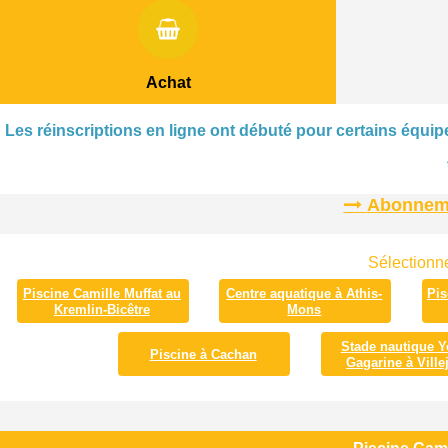
Achat
Les réinscriptions en ligne ont débuté pour certains équipe
Abonnemen
Sélectionne
Piscine Camille Muffat au
Centre aquatique à Athis-
Pis
Kremlin-Bicêtre
Mons
Stade nautique Y
Piscine à Cachan
Gagarine à Villej