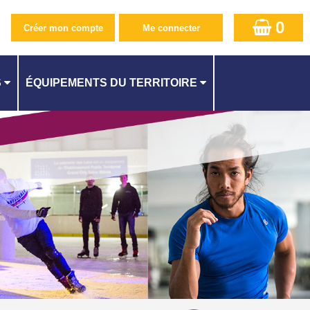
0
S
ÉQUIPEMENTS DU TERRITOIRE
PISCINE CAMILLE MUFFAT AU KREMLIN-BICÊTRE
CENTRE AQUATIQUE À ATHIS-MONS
QUES
PISCINE SUZANNE BERLIOUX À JUVISY
ES
PISCINE À CACHAN
PISCINE À L'HAŸ-LES-ROSES
PISCINE MÉLINÉE MANOUCHIAN À FRESNES
ITÉ
PISCINE DES LACS À VIRY-CHATILLON
STADE NAUTIQUE YOURI GAGARINE À VILLEJUIF