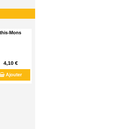
Athis-Mons
4,10 €
Ajouter