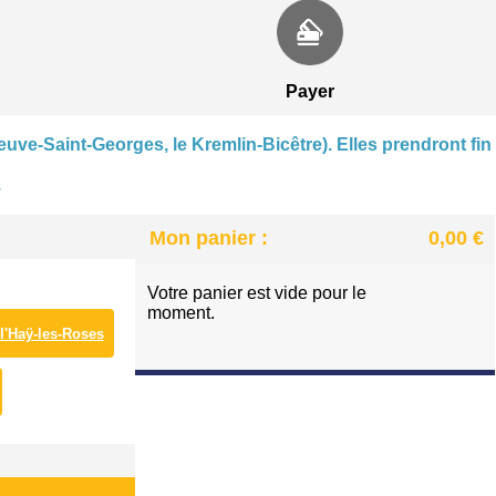
CENTRE NAUTIQUE À VILLENEUVE-SAINT-GEORGE
PATINOIRE DES LACS À VIRY-CHATILLON
Payer
euve-Saint-Georges, le Kremlin-Bicêtre). Elles prendront fin
.
Mon panier :
0,00 €
Votre panier est vide pour le
moment.
 l'Haÿ-les-Roses