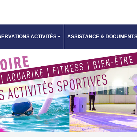
ERVATIONS ACTIVITÉS
ASSISTANCE & DOCUMENT
CONTACTEZ-NOUS
ANNING
CHARTE RGPD
CGV EQUIPEMENTS AQUATI
RI EQUIPEMENTS AQUATIQU
CGV PATINOIRE
RI PATINOIRE
TUTO RÉSERVATION D'ACTIV
VILLES DE L'EPT GOSB