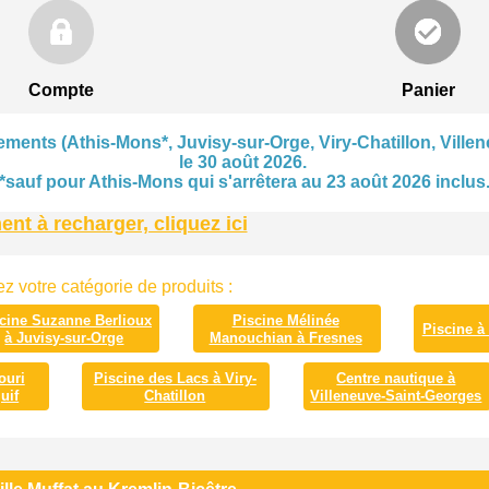
Compte
Panier
ments (Athis-Mons*, Juvisy-sur-Orge, Viry-Chatillon, Villen
le 30 août 2026.
*sauf pour Athis-Mons qui s'arrêtera au 23 août 2026 inclus
t à recharger, cliquez ici
z votre catégorie de produits :
cine Suzanne Berlioux
Piscine Mélinée
Piscine à
à Juvisy-sur-Orge
Manouchian à Fresnes
ouri
Piscine des Lacs à Viry-
Centre nautique à
uif
Chatillon
Villeneuve-Saint-Georges