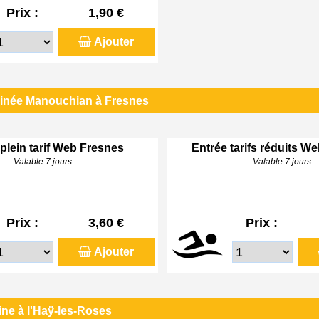
Prix :
1,90 €
Ajouter
linée Manouchian à Fresnes
plein tarif Web Fresnes
Entrée tarifs réduits W
Valable 7 jours
Valable 7 jours
Prix :
3,60 €
Prix :
Ajouter
ine à l'Haÿ-les-Roses