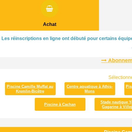
Achat
Les réinscriptions en ligne ont débuté pour certains équipe
Abonnemen
Sélectionne
Piscine Camille Muffat au
Centre aquatique à Athis-
Pis
Kremlin-Bicêtre
Mons
Stade nautique Y
Piscine à Cachan
Gagarine à Villej