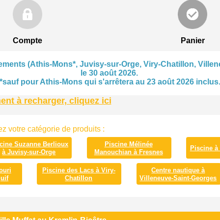
Compte
Panier
ments (Athis-Mons*, Juvisy-sur-Orge, Viry-Chatillon, Villen
le 30 août 2026.
*sauf pour Athis-Mons qui s'arrêtera au 23 août 2026 inclus
t à recharger, cliquez ici
z votre catégorie de produits :
cine Suzanne Berlioux
Piscine Mélinée
Piscine à
à Juvisy-sur-Orge
Manouchian à Fresnes
ouri
Piscine des Lacs à Viry-
Centre nautique à
uif
Chatillon
Villeneuve-Saint-Georges