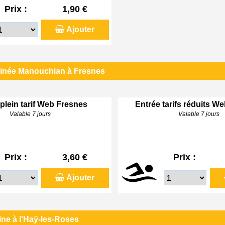
Prix :
1,90 €
Ajouter
linée Manouchian à Fresnes
plein tarif Web Fresnes
Entrée tarifs réduits W
Valable 7 jours
Valable 7 jours
Prix :
3,60 €
Prix :
Ajouter
ine à l'Haÿ-les-Roses