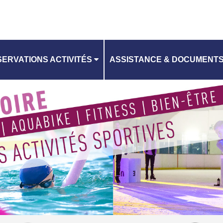
ERVATIONS ACTIVITÉS
ASSISTANCE & DOCUMENT
CONTACTEZ-NOUS
ANNING
CHARTE RGPD
CGV EQUIPEMENTS AQUATI
RI EQUIPEMENTS AQUATIQU
CGV PATINOIRE
RI PATINOIRE
TUTO RÉSERVATION D'ACTIV
VILLES DE L'EPT GOSB