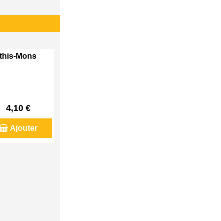
Athis-Mons
4,10 €
Ajouter