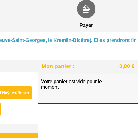
CENTRE NAUTIQUE À VILLENEUVE-SAINT-GEORGE
PATINOIRE DES LACS À VIRY-CHATILLON
Payer
euve-Saint-Georges, le Kremlin-Bicêtre). Elles prendront fin
.
Mon panier :
0,00 €
Votre panier est vide pour le
moment.
 l'Haÿ-les-Roses