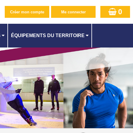
0
S
ÉQUIPEMENTS DU TERRITOIRE
PISCINE CAMILLE MUFFAT AU KREMLIN-BICÊTRE
CENTRE AQUATIQUE À ATHIS-MONS
QUES
PISCINE SUZANNE BERLIOUX À JUVISY
ES
PISCINE À CACHAN
PISCINE À L'HAŸ-LES-ROSES
PISCINE MÉLINÉE MANOUCHIAN À FRESNES
ITÉ
PISCINE DES LACS À VIRY-CHATILLON
STADE NAUTIQUE YOURI GAGARINE À VILLEJUIF