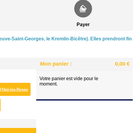
CENTRE NAUTIQUE À VILLENEUVE-SAINT-GEORGE
PATINOIRE DES LACS À VIRY-CHATILLON
Payer
euve-Saint-Georges, le Kremlin-Bicêtre). Elles prendront fin
.
Mon panier :
0,00 €
Votre panier est vide pour le
moment.
 l'Haÿ-les-Roses