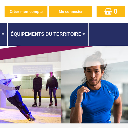
0
S
ÉQUIPEMENTS DU TERRITOIRE
PISCINE CAMILLE MUFFAT AU KREMLIN-BICÊTRE
CENTRE AQUATIQUE À ATHIS-MONS
QUES
PISCINE SUZANNE BERLIOUX À JUVISY
ES
PISCINE À CACHAN
PISCINE À L'HAŸ-LES-ROSES
PISCINE MÉLINÉE MANOUCHIAN À FRESNES
ITÉ
PISCINE DES LACS À VIRY-CHATILLON
STADE NAUTIQUE YOURI GAGARINE À VILLEJUIF