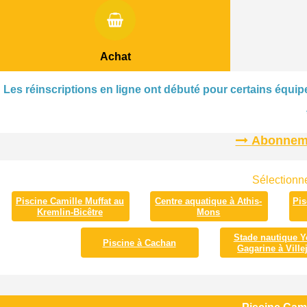
Achat
Les réinscriptions en ligne ont débuté pour certains équipe
Abonnemen
Sélectionne
Piscine Camille Muffat au
Centre aquatique à Athis-
Pis
Kremlin-Bicêtre
Mons
Stade nautique Y
Piscine à Cachan
Gagarine à Villej