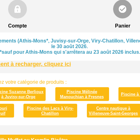
Compte
Panier
ments (Athis-Mons*, Juvisy-sur-Orge, Viry-Chatillon, Villen
le 30 août 2026.
*sauf pour Athis-Mons qui s'arrêtera au 23 août 2026 inclus
t à recharger, cliquez ici
z votre catégorie de produits :
cine Suzanne Berlioux
Piscine Mélinée
Piscine à
à Juvisy-sur-Orge
Manouchian à Fresnes
ouri
Piscine des Lacs à Viry-
Centre nautique à
uif
Chatillon
Villeneuve-Saint-Georges