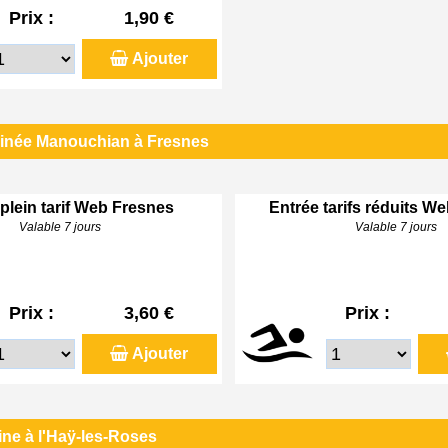
Prix :
1,90 €
Ajouter
linée Manouchian à Fresnes
plein tarif Web Fresnes
Entrée tarifs réduits W
Valable 7 jours
Valable 7 jours
Prix :
3,60 €
Prix :
Ajouter
ine à l'Haÿ-les-Roses