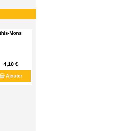
Athis-Mons
4,10 €
Ajouter