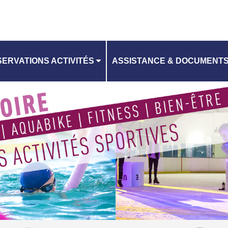
ERVATIONS ACTIVITÉS
ASSISTANCE & DOCUMENT
CONTACTEZ-NOUS
ANNING
CHARTE RGPD
CGV EQUIPEMENTS AQUATI
RI EQUIPEMENTS AQUATIQU
CGV PATINOIRE
RI PATINOIRE
TUTO RÉSERVATION D'ACTIV
VILLES DE L'EPT GOSB