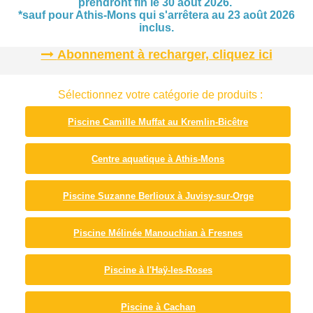
prendront fin le 30 août 2026.
*sauf pour Athis-Mons qui s'arrêtera au 23 août 2026
inclus.
Abonnement à recharger, cliquez ici
Sélectionnez votre catégorie de produits :
Piscine Camille Muffat au Kremlin-Bicêtre
Centre aquatique à Athis-Mons
Piscine Suzanne Berlioux à Juvisy-sur-Orge
Piscine Mélinée Manouchian à Fresnes
Piscine à l'Haÿ-les-Roses
Piscine à Cachan