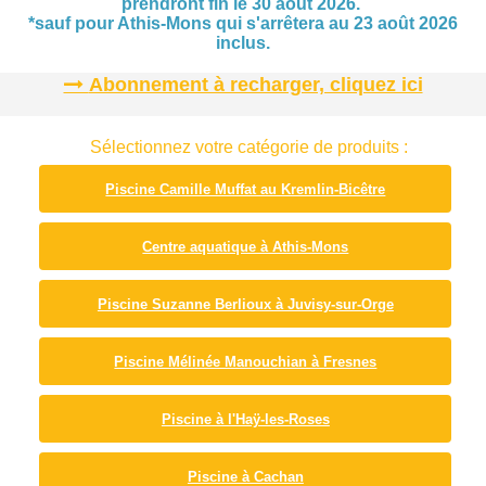
prendront fin le 30 août 2026.
*sauf pour Athis-Mons qui s'arrêtera au 23 août 2026
inclus.
Abonnement à recharger, cliquez ici
Sélectionnez votre catégorie de produits :
Piscine Camille Muffat au Kremlin-Bicêtre
Centre aquatique à Athis-Mons
Piscine Suzanne Berlioux à Juvisy-sur-Orge
Piscine Mélinée Manouchian à Fresnes
Piscine à l'Haÿ-les-Roses
Piscine à Cachan