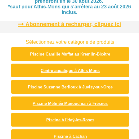
prendront fin le 30 août 2026.
*sauf pour Athis-Mons qui s'arrêtera au 23 août 2026
inclus.
Abonnement à recharger, cliquez ici
Sélectionnez votre catégorie de produits :
Piscine Camille Muffat au Kremlin-Bicêtre
Centre aquatique à Athis-Mons
Piscine Suzanne Berlioux à Juvisy-sur-Orge
Piscine Mélinée Manouchian à Fresnes
Piscine à l'Haÿ-les-Roses
Piscine à Cachan