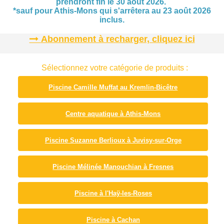
prendront fin le 30 août 2026.
*sauf pour Athis-Mons qui s'arrêtera au 23 août 2026
inclus.
Abonnement à recharger, cliquez ici
Sélectionnez votre catégorie de produits :
Piscine Camille Muffat au Kremlin-Bicêtre
Centre aquatique à Athis-Mons
Piscine Suzanne Berlioux à Juvisy-sur-Orge
Piscine Mélinée Manouchian à Fresnes
Piscine à l'Haÿ-les-Roses
Piscine à Cachan