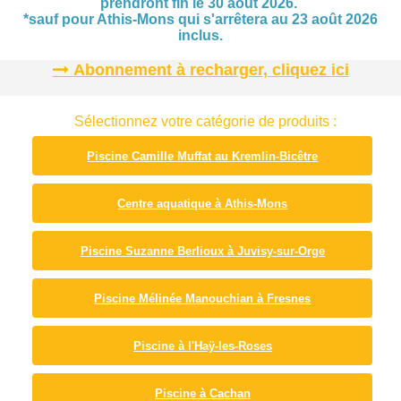
prendront fin le 30 août 2026.
*sauf pour Athis-Mons qui s'arrêtera au 23 août 2026
inclus.
Abonnement à recharger, cliquez ici
Sélectionnez votre catégorie de produits :
Piscine Camille Muffat au Kremlin-Bicêtre
Centre aquatique à Athis-Mons
Piscine Suzanne Berlioux à Juvisy-sur-Orge
Piscine Mélinée Manouchian à Fresnes
Piscine à l'Haÿ-les-Roses
Piscine à Cachan