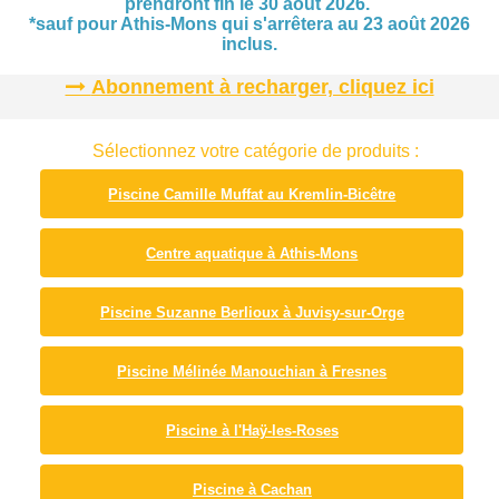
prendront fin le 30 août 2026.
*sauf pour Athis-Mons qui s'arrêtera au 23 août 2026
inclus.
Abonnement à recharger, cliquez ici
Sélectionnez votre catégorie de produits :
Piscine Camille Muffat au Kremlin-Bicêtre
Centre aquatique à Athis-Mons
Piscine Suzanne Berlioux à Juvisy-sur-Orge
Piscine Mélinée Manouchian à Fresnes
Piscine à l'Haÿ-les-Roses
Piscine à Cachan