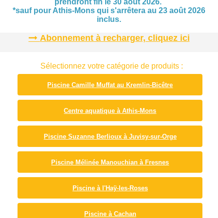
prendront fin le 30 août 2026.
*sauf pour Athis-Mons qui s'arrêtera au 23 août 2026
inclus.
Abonnement à recharger, cliquez ici
Sélectionnez votre catégorie de produits :
Piscine Camille Muffat au Kremlin-Bicêtre
Centre aquatique à Athis-Mons
Piscine Suzanne Berlioux à Juvisy-sur-Orge
Piscine Mélinée Manouchian à Fresnes
Piscine à l'Haÿ-les-Roses
Piscine à Cachan