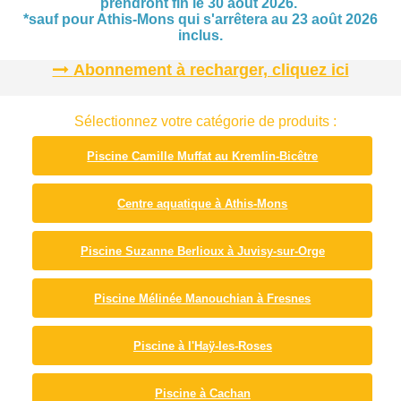
prendront fin le 30 août 2026.
*sauf pour Athis-Mons qui s'arrêtera au 23 août 2026
inclus.
Abonnement à recharger, cliquez ici
Sélectionnez votre catégorie de produits :
Piscine Camille Muffat au Kremlin-Bicêtre
Centre aquatique à Athis-Mons
Piscine Suzanne Berlioux à Juvisy-sur-Orge
Piscine Mélinée Manouchian à Fresnes
Piscine à l'Haÿ-les-Roses
Piscine à Cachan