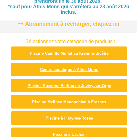
prendront fin le 30 août 2026.
*sauf pour Athis-Mons qui s'arrêtera au 23 août 2026
inclus.
Abonnement à recharger, cliquez ici
Sélectionnez votre catégorie de produits :
Piscine Camille Muffat au Kremlin-Bicêtre
Centre aquatique à Athis-Mons
Piscine Suzanne Berlioux à Juvisy-sur-Orge
Piscine Mélinée Manouchian à Fresnes
Piscine à l'Haÿ-les-Roses
Piscine à Cachan