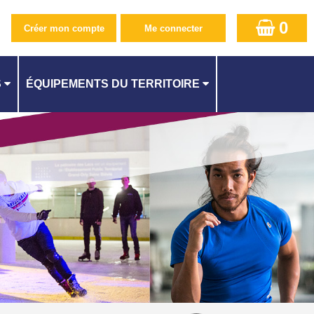
0
S
ÉQUIPEMENTS DU TERRITOIRE
PISCINE CAMILLE MUFFAT AU KREMLIN-BICÊTRE
CENTRE AQUATIQUE À ATHIS-MONS
QUES
PISCINE SUZANNE BERLIOUX À JUVISY
ES
PISCINE À CACHAN
PISCINE À L'HAŸ-LES-ROSES
PISCINE MÉLINÉE MANOUCHIAN À FRESNES
ITÉ
PISCINE DES LACS À VIRY-CHATILLON
STADE NAUTIQUE YOURI GAGARINE À VILLEJUIF