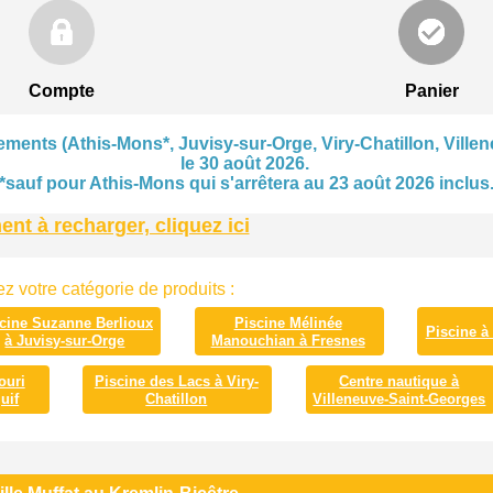
Compte
Panier
ments (Athis-Mons*, Juvisy-sur-Orge, Viry-Chatillon, Villen
le 30 août 2026.
*sauf pour Athis-Mons qui s'arrêtera au 23 août 2026 inclus
t à recharger, cliquez ici
z votre catégorie de produits :
cine Suzanne Berlioux
Piscine Mélinée
Piscine à
à Juvisy-sur-Orge
Manouchian à Fresnes
ouri
Piscine des Lacs à Viry-
Centre nautique à
uif
Chatillon
Villeneuve-Saint-Georges