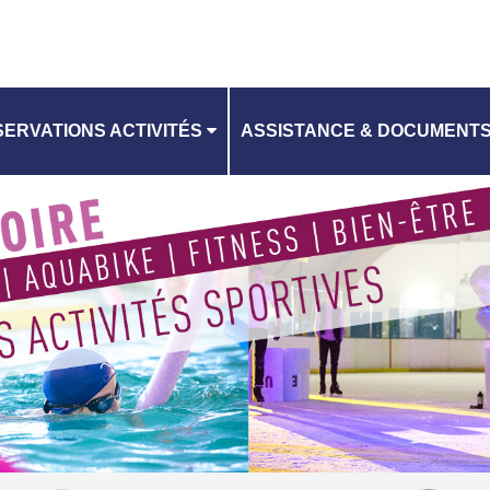
ERVATIONS ACTIVITÉS
ASSISTANCE & DOCUMENT
CONTACTEZ-NOUS
ANNING
CHARTE RGPD
CGV EQUIPEMENTS AQUATI
RI EQUIPEMENTS AQUATIQU
CGV PATINOIRE
RI PATINOIRE
TUTO RÉSERVATION D'ACTIV
VILLES DE L'EPT GOSB