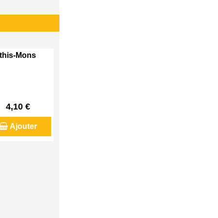
Athis-Mons
4,10 €
Ajouter