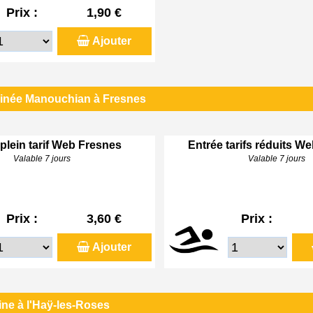
Prix :
1,90 €
Ajouter
linée Manouchian à Fresnes
plein tarif Web Fresnes
Entrée tarifs réduits W
Valable 7 jours
Valable 7 jours
Prix :
3,60 €
Prix :
Ajouter
ine à l'Haÿ-les-Roses