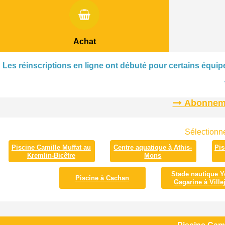
Achat
Les réinscriptions en ligne ont débuté pour certains équipe
Abonnemen
Sélectionne
Piscine Camille Muffat au
Centre aquatique à Athis-
Pis
Kremlin-Bicêtre
Mons
Stade nautique Y
Piscine à Cachan
Gagarine à Villej