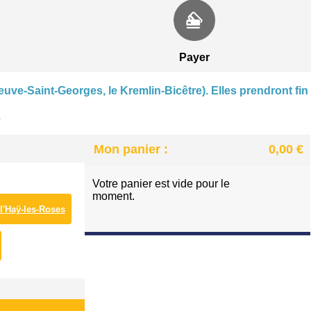
CENTRE NAUTIQUE À VILLENEUVE-SAINT-GEORGE
PATINOIRE DES LACS À VIRY-CHATILLON
Payer
euve-Saint-Georges, le Kremlin-Bicêtre). Elles prendront fin
.
Mon panier :
0,00 €
Votre panier est vide pour le
moment.
 l'Haÿ-les-Roses