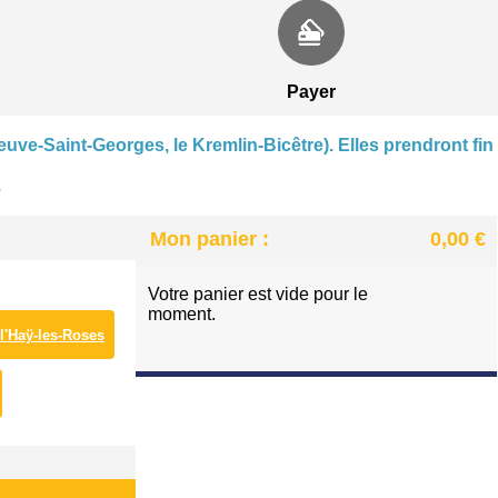
CENTRE NAUTIQUE À VILLENEUVE-SAINT-GEORGE
PATINOIRE DES LACS À VIRY-CHATILLON
Payer
euve-Saint-Georges, le Kremlin-Bicêtre). Elles prendront fin
.
Mon panier :
0,00 €
Votre panier est vide pour le
moment.
 l'Haÿ-les-Roses