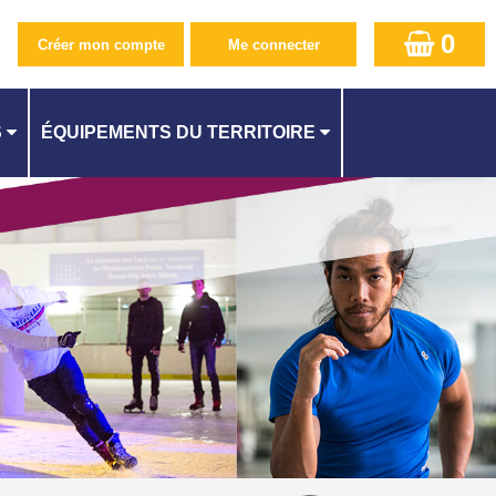
0
S
ÉQUIPEMENTS DU TERRITOIRE
PISCINE CAMILLE MUFFAT AU KREMLIN-BICÊTRE
CENTRE AQUATIQUE À ATHIS-MONS
QUES
PISCINE SUZANNE BERLIOUX À JUVISY
ES
PISCINE À CACHAN
PISCINE À L'HAŸ-LES-ROSES
PISCINE MÉLINÉE MANOUCHIAN À FRESNES
ITÉ
PISCINE DES LACS À VIRY-CHATILLON
STADE NAUTIQUE YOURI GAGARINE À VILLEJUIF