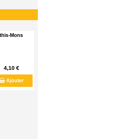
Athis-Mons
4,10 €
Ajouter