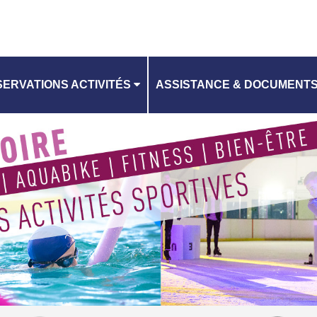
ERVATIONS ACTIVITÉS
ASSISTANCE & DOCUMENT
CONTACTEZ-NOUS
ANNING
CHARTE RGPD
CGV EQUIPEMENTS AQUATI
RI EQUIPEMENTS AQUATIQU
CGV PATINOIRE
RI PATINOIRE
TUTO RÉSERVATION D'ACTIV
VILLES DE L'EPT GOSB