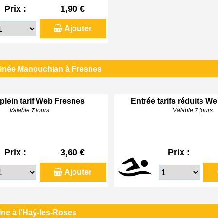
Prix :
1,90 €
Ajouter
linée Manouchian à Fresnes
plein tarif Web Fresnes
Entrée tarifs réduits W
Valable 7 jours
Valable 7 jours
Prix :
3,60 €
Prix :
Ajouter
ine à l'Haÿ-les-Roses